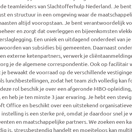
 de teamleiders van Slachtofferhulp Nederland. Je bent
 rust en structuur in een omgeving waar de maatschappel
 naasten altijd vooropstaan. Je bent verantwoordelijk 
eheer en zorgt dat overleggen en bijeenkomsten vlekk
erslaglegging. Een uniek en uitdagend onderdeel van je
woorden van subsidies bij gemeenten. Daarnaast onder
 en externe ketenpartners, verwerk je cliëntaanmeldinge
rg je de algemene correspondentie. Ook op facilitair v
 je bewaakt de voorraad op de verschillende vestiging
ls lunchbestellingen, zodat het team zich volledig kan 
 deze rol beschik je over een afgeronde MBO-opleiding, 
g, en heb je ten minste 3 jaar ervaring. Je hebt een stev
t Office en beschikt over een uitstekend organisatiev
instelling is een sterke pré, omdat je daardoor snel je 
enten en maatschappelijke partners. We zoeken een ka
ig is, stressbestendig handelt en moeiteloos kan multi