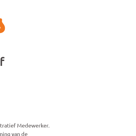
f
stratief Medewerker.
uning van de