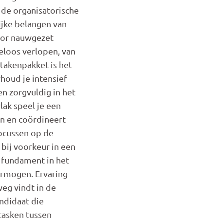
 de organisatorische
ijke belangen van
voor nauwgezet
eloos verlopen, van
 takenpakket is het
houd je intensief
n zorgvuldig in het
lak speel je een
en en coördineert
focussen op de
bij voorkeur in een
ig fundament in het
ermogen. Ervaring
weg vindt in de
ndidaat die
tasken tussen