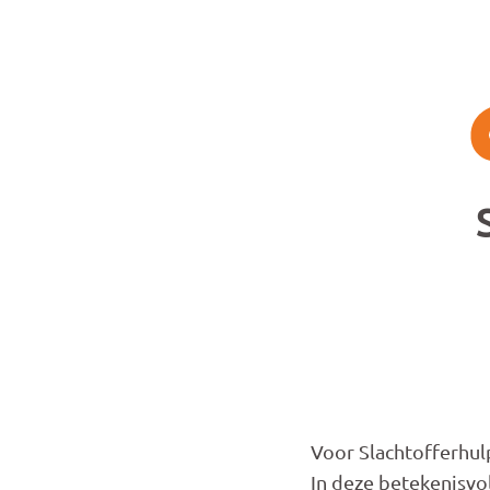
Overslaan en naar de inhoud gaan
Voor Slachtofferhul
In deze betekenisvol