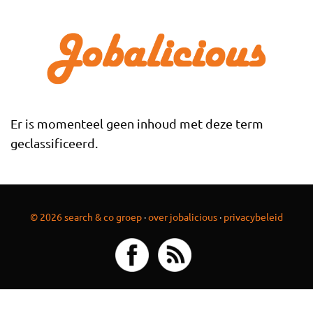
Overslaan en naar de inhoud gaan
Er is momenteel geen inhoud met deze term
geclassificeerd.
© 2026 search & co groep
·
over jobalicious
·
privacybeleid