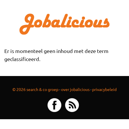
Overslaan en naar de inhoud gaan
Er is momenteel geen inhoud met deze term
geclassificeerd.
© 2026 search & co groep
·
over jobalicious
·
privacybeleid