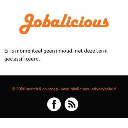
Overslaan en naar de inhoud gaan
Er is momenteel geen inhoud met deze term
geclassificeerd.
© 2026 search & co groep
·
over jobalicious
·
privacybeleid