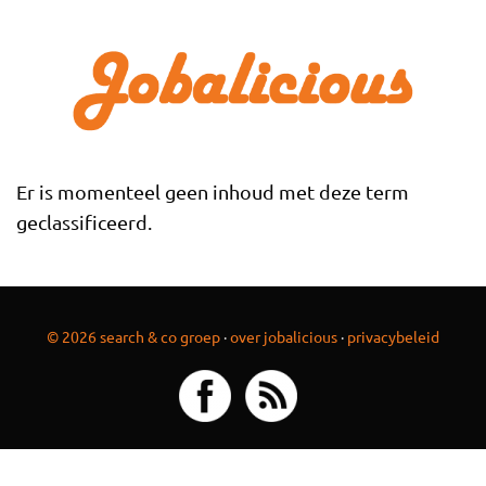
Overslaan en naar de inhoud gaan
Er is momenteel geen inhoud met deze term
geclassificeerd.
© 2026 search & co groep
·
over jobalicious
·
privacybeleid