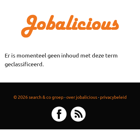
Overslaan en naar de inhoud gaan
Er is momenteel geen inhoud met deze term
geclassificeerd.
© 2026 search & co groep
·
over jobalicious
·
privacybeleid