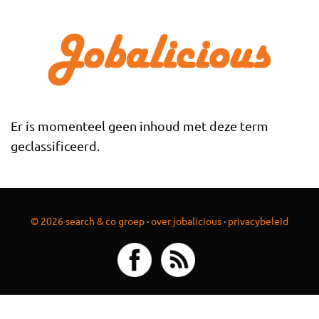
Overslaan en naar de inhoud gaan
Er is momenteel geen inhoud met deze term
geclassificeerd.
© 2026 search & co groep
·
over jobalicious
·
privacybeleid