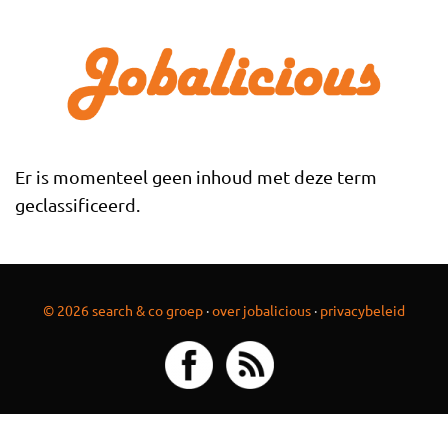
Overslaan en naar de inhoud gaan
Er is momenteel geen inhoud met deze term
geclassificeerd.
© 2026 search & co groep
·
over jobalicious
·
privacybeleid