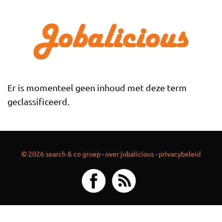
Overslaan en naar de inhoud gaan
Er is momenteel geen inhoud met deze term
geclassificeerd.
© 2026 search & co groep
·
over jobalicious
·
privacybeleid