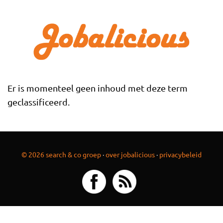
Overslaan en naar de inhoud gaan
Er is momenteel geen inhoud met deze term
geclassificeerd.
© 2026 search & co groep
·
over jobalicious
·
privacybeleid