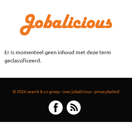
Overslaan en naar de inhoud gaan
Er is momenteel geen inhoud met deze term
geclassificeerd.
© 2026 search & co groep
·
over jobalicious
·
privacybeleid