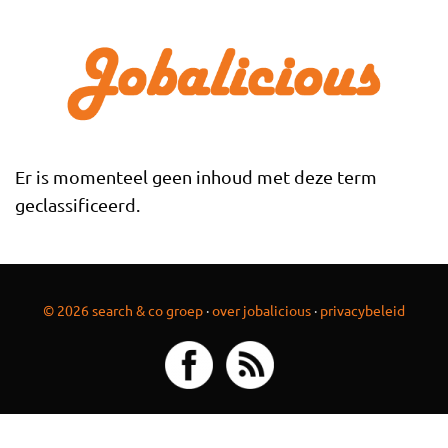
Overslaan en naar de inhoud gaan
Er is momenteel geen inhoud met deze term
geclassificeerd.
© 2026 search & co groep
·
over jobalicious
·
privacybeleid