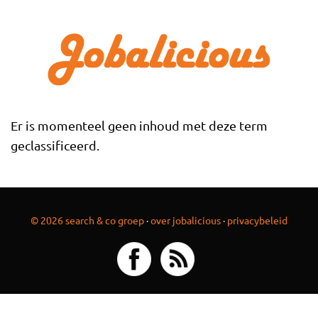
Overslaan en naar de inhoud gaan
Er is momenteel geen inhoud met deze term
geclassificeerd.
© 2026 search & co groep
·
over jobalicious
·
privacybeleid