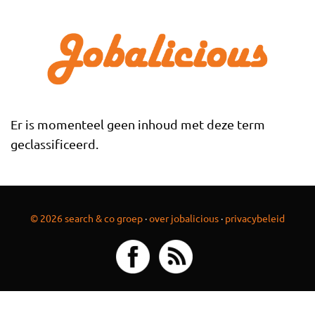
Overslaan en naar de inhoud gaan
Er is momenteel geen inhoud met deze term
geclassificeerd.
© 2026 search & co groep
·
over jobalicious
·
privacybeleid