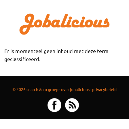
Overslaan en naar de inhoud gaan
Er is momenteel geen inhoud met deze term
geclassificeerd.
© 2026 search & co groep
·
over jobalicious
·
privacybeleid