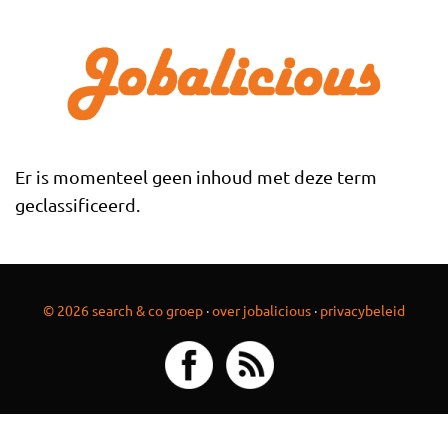
Overslaan en naar de inhoud gaan
Er is momenteel geen inhoud met deze term
geclassificeerd.
© 2026 search & co groep
·
over jobalicious
·
privacybeleid