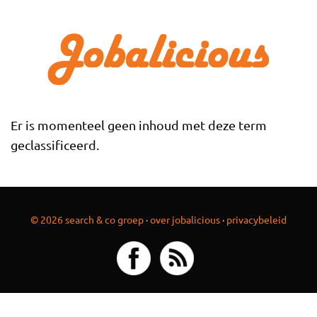
Overslaan en naar de inhoud gaan
Er is momenteel geen inhoud met deze term
geclassificeerd.
© 2026 search & co groep
·
over jobalicious
·
privacybeleid