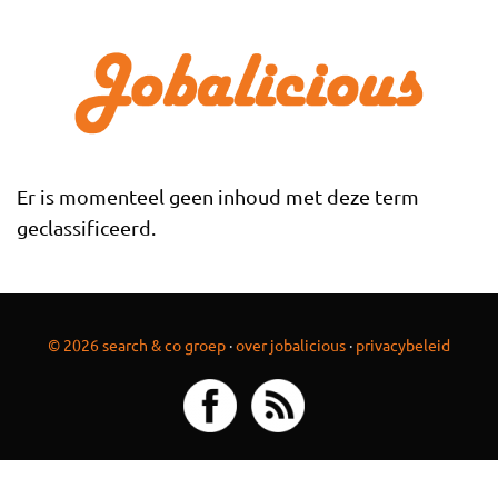
Overslaan en naar de inhoud gaan
Er is momenteel geen inhoud met deze term
geclassificeerd.
© 2026 search & co groep
·
over jobalicious
·
privacybeleid