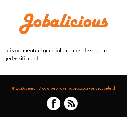
Overslaan en naar de inhoud gaan
Er is momenteel geen inhoud met deze term
geclassificeerd.
© 2026 search & co groep
·
over jobalicious
·
privacybeleid