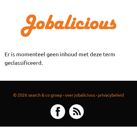
Overslaan en naar de inhoud gaan
Er is momenteel geen inhoud met deze term
geclassificeerd.
© 2026 search & co groep
·
over jobalicious
·
privacybeleid