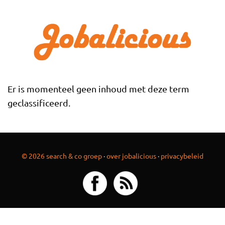
Overslaan en naar de inhoud gaan
Er is momenteel geen inhoud met deze term
geclassificeerd.
© 2026 search & co groep
·
over jobalicious
·
privacybeleid