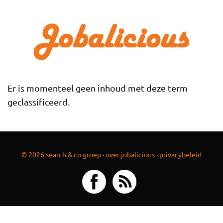
Overslaan en naar de inhoud gaan
Er is momenteel geen inhoud met deze term
geclassificeerd.
© 2026 search & co groep
·
over jobalicious
·
privacybeleid