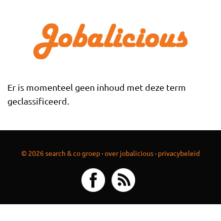
Overslaan en naar de inhoud gaan
Er is momenteel geen inhoud met deze term
geclassificeerd.
© 2026 search & co groep
·
over jobalicious
·
privacybeleid