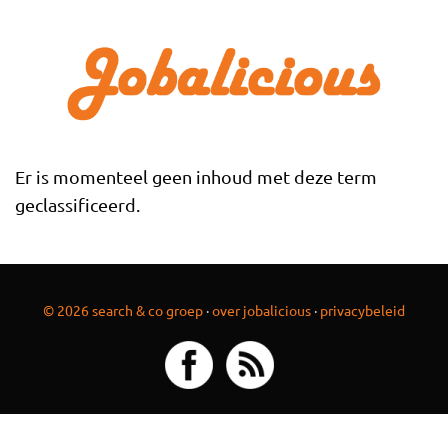
Overslaan en naar de inhoud gaan
Er is momenteel geen inhoud met deze term
geclassificeerd.
© 2026 search & co groep
·
over jobalicious
·
privacybeleid