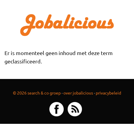
Overslaan en naar de inhoud gaan
Er is momenteel geen inhoud met deze term
geclassificeerd.
© 2026 search & co groep
·
over jobalicious
·
privacybeleid