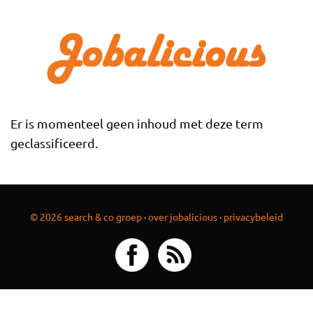
Overslaan en naar de inhoud gaan
Er is momenteel geen inhoud met deze term
geclassificeerd.
© 2026 search & co groep
·
over jobalicious
·
privacybeleid