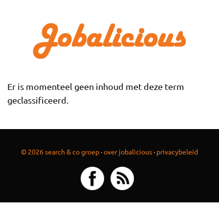
Overslaan en naar de inhoud gaan
Er is momenteel geen inhoud met deze term
geclassificeerd.
© 2026 search & co groep
·
over jobalicious
·
privacybeleid