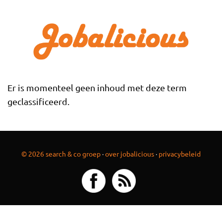
Overslaan en naar de inhoud gaan
Er is momenteel geen inhoud met deze term
geclassificeerd.
© 2026 search & co groep
·
over jobalicious
·
privacybeleid