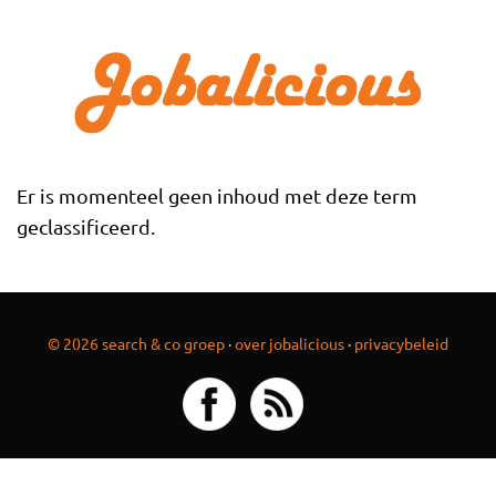
Overslaan en naar de inhoud gaan
Er is momenteel geen inhoud met deze term
geclassificeerd.
© 2026 search & co groep
·
over jobalicious
·
privacybeleid