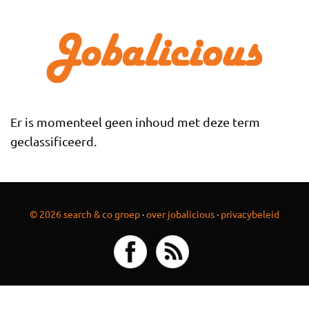
Overslaan en naar de inhoud gaan
Er is momenteel geen inhoud met deze term
geclassificeerd.
© 2026 search & co groep
·
over jobalicious
·
privacybeleid