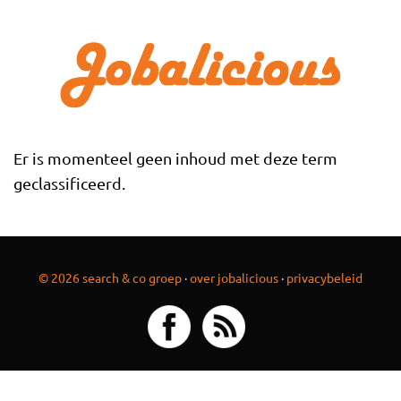
Overslaan en naar de inhoud gaan
Er is momenteel geen inhoud met deze term
geclassificeerd.
© 2026 search & co groep
·
over jobalicious
·
privacybeleid