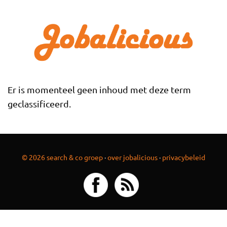
Overslaan en naar de inhoud gaan
Er is momenteel geen inhoud met deze term
geclassificeerd.
© 2026 search & co groep
·
over jobalicious
·
privacybeleid