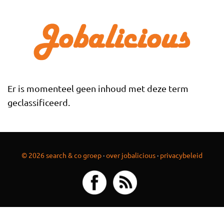
Overslaan en naar de inhoud gaan
Er is momenteel geen inhoud met deze term
geclassificeerd.
© 2026 search & co groep
·
over jobalicious
·
privacybeleid