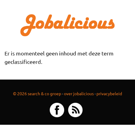
Overslaan en naar de inhoud gaan
Er is momenteel geen inhoud met deze term
geclassificeerd.
© 2026 search & co groep
·
over jobalicious
·
privacybeleid