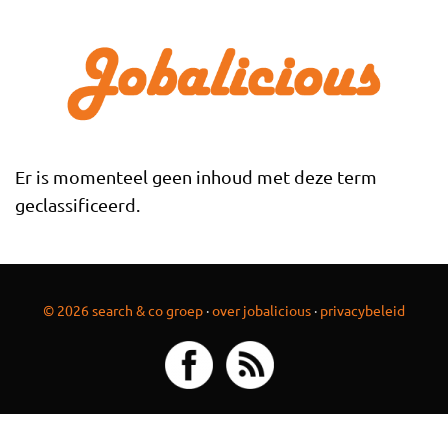
Overslaan en naar de inhoud gaan
Er is momenteel geen inhoud met deze term
geclassificeerd.
© 2026 search & co groep
·
over jobalicious
·
privacybeleid