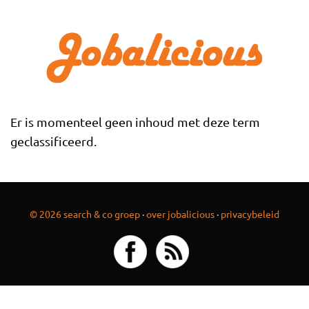
Overslaan en naar de inhoud gaan
Er is momenteel geen inhoud met deze term
geclassificeerd.
© 2026 search & co groep
·
over jobalicious
·
privacybeleid