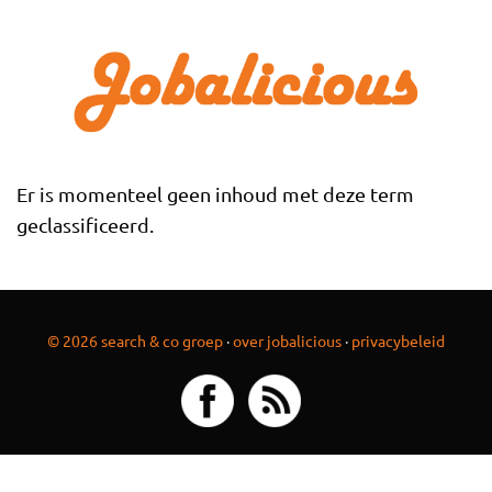
Overslaan en naar de inhoud gaan
Er is momenteel geen inhoud met deze term
geclassificeerd.
© 2026 search & co groep
·
over jobalicious
·
privacybeleid