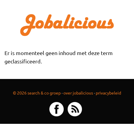
Overslaan en naar de inhoud gaan
Er is momenteel geen inhoud met deze term
geclassificeerd.
© 2026 search & co groep
·
over jobalicious
·
privacybeleid