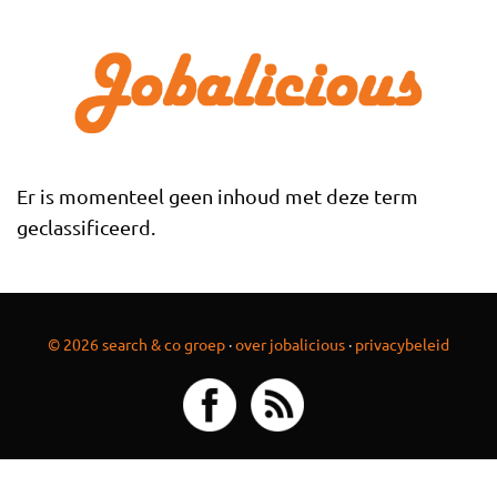
Overslaan en naar de inhoud gaan
Er is momenteel geen inhoud met deze term
geclassificeerd.
© 2026 search & co groep
·
over jobalicious
·
privacybeleid