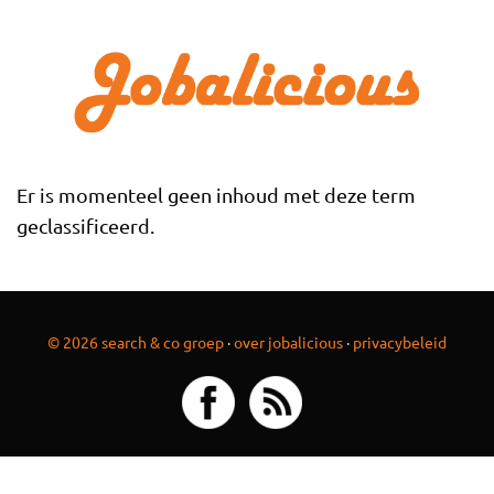
Overslaan en naar de inhoud gaan
Er is momenteel geen inhoud met deze term
geclassificeerd.
© 2026 search & co groep
·
over jobalicious
·
privacybeleid