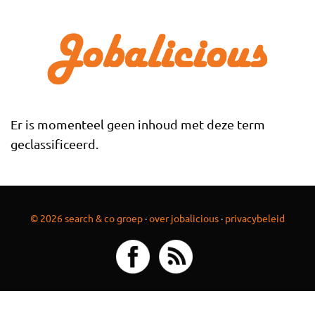
Overslaan en naar de inhoud gaan
Er is momenteel geen inhoud met deze term
geclassificeerd.
© 2026 search & co groep
·
over jobalicious
·
privacybeleid