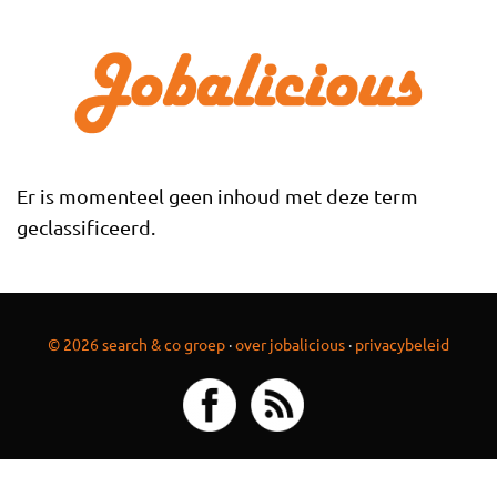
Overslaan en naar de inhoud gaan
Er is momenteel geen inhoud met deze term
geclassificeerd.
© 2026 search & co groep
·
over jobalicious
·
privacybeleid