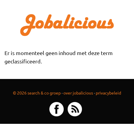
Overslaan en naar de inhoud gaan
Er is momenteel geen inhoud met deze term
geclassificeerd.
© 2026 search & co groep
·
over jobalicious
·
privacybeleid