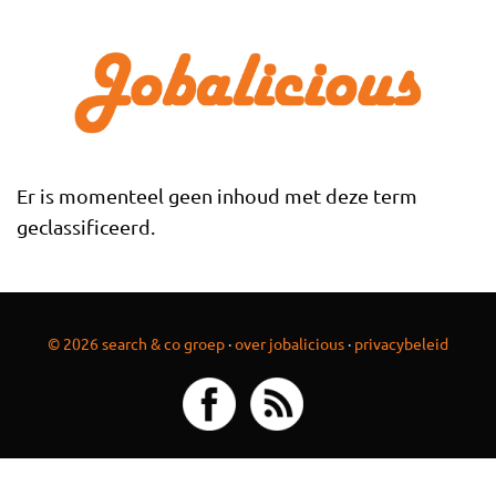
Overslaan en naar de inhoud gaan
Er is momenteel geen inhoud met deze term
geclassificeerd.
© 2026 search & co groep
·
over jobalicious
·
privacybeleid