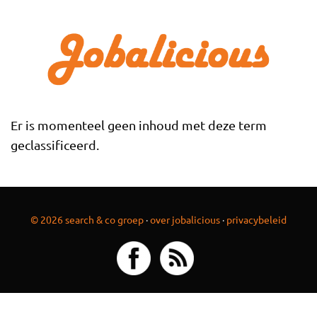
Overslaan en naar de inhoud gaan
Er is momenteel geen inhoud met deze term
geclassificeerd.
© 2026 search & co groep
·
over jobalicious
·
privacybeleid