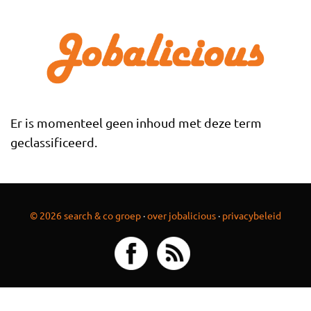
Overslaan en naar de inhoud gaan
Er is momenteel geen inhoud met deze term
geclassificeerd.
© 2026 search & co groep
·
over jobalicious
·
privacybeleid