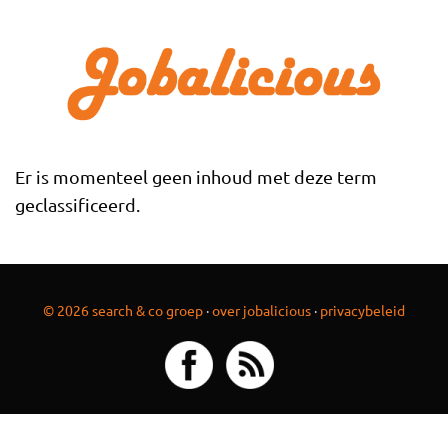
Overslaan en naar de inhoud gaan
Er is momenteel geen inhoud met deze term
geclassificeerd.
© 2026 search & co groep
·
over jobalicious
·
privacybeleid