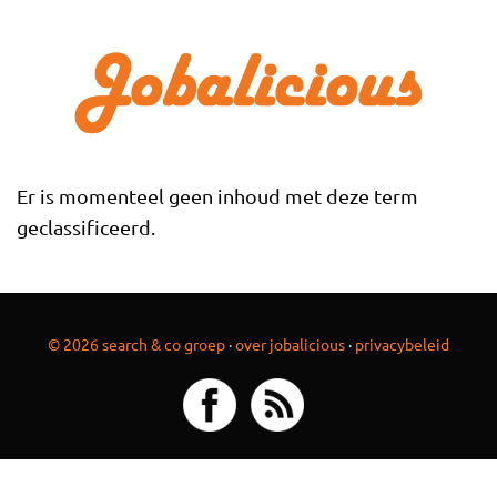
Overslaan en naar de inhoud gaan
Er is momenteel geen inhoud met deze term
geclassificeerd.
© 2026 search & co groep
·
over jobalicious
·
privacybeleid