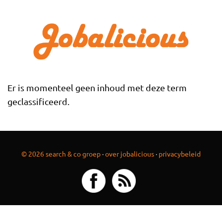
Overslaan en naar de inhoud gaan
Er is momenteel geen inhoud met deze term
geclassificeerd.
© 2026 search & co groep
·
over jobalicious
·
privacybeleid