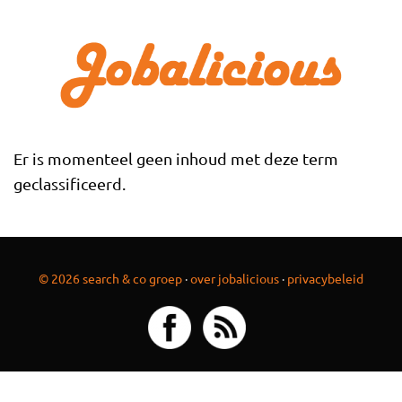
Overslaan en naar de inhoud gaan
Er is momenteel geen inhoud met deze term
geclassificeerd.
© 2026 search & co groep
·
over jobalicious
·
privacybeleid